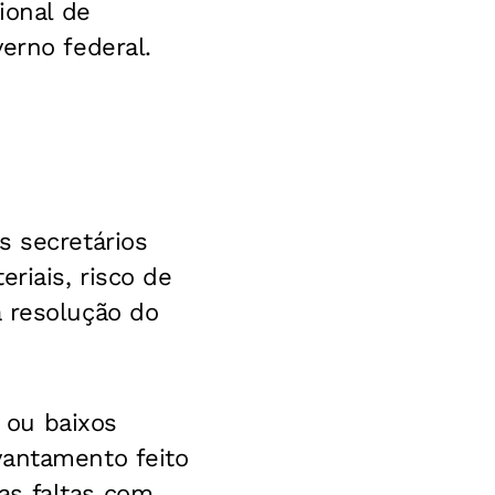
ional de
erno federal.
s secretários
riais, risco de
a resolução do
 ou baixos
vantamento feito
as faltas com