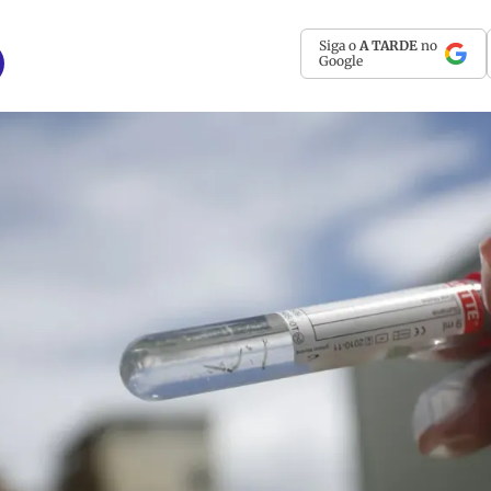
Siga o
A TARDE
no
Google