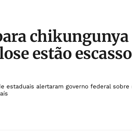
para chikungunya
lose estão escasso
e estaduais alertaram governo federal sobre 
aís