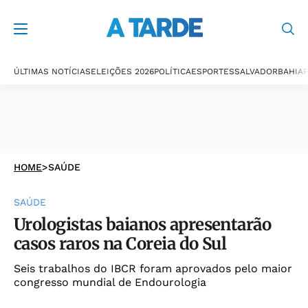
ÚLTIMAS NOTÍCIAS
ELEIÇÕES 2026
POLÍTICA
ESPORTES
SALVADOR
BAHIA
P
HOME
>
SAÚDE
SAÚDE
Urologistas baianos apresentarão
casos raros na Coreia do Sul
Seis trabalhos do IBCR foram aprovados pelo maior
congresso mundial de Endourologia