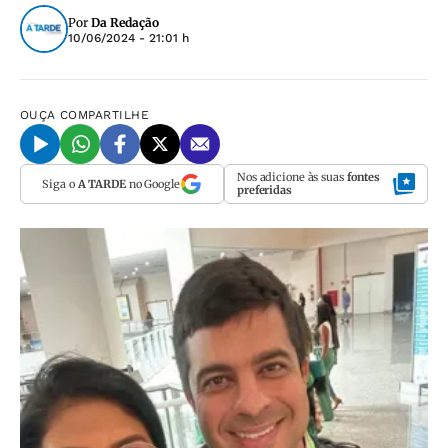
Por
Da Redação
10/06/2024 - 21:01 h
OUÇA
COMPARTILHE
Nos adicione às suas
fontes
Siga o
A TARDE
no Google
preferidas