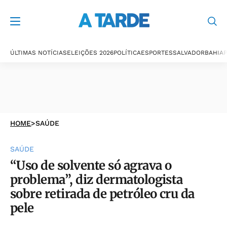
ÚLTIMAS NOTÍCIAS
ELEIÇÕES 2026
POLÍTICA
ESPORTES
SALVADOR
BAHIA
P
HOME
>
SAÚDE
SAÚDE
“Uso de solvente só agrava o
problema”, diz dermatologista
sobre retirada de petróleo cru da
pele