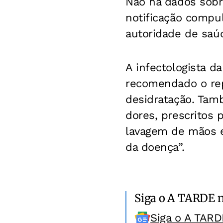
Não há dados sobr
notificação compul
autoridade de saú
A infectologista d
recomendado o repo
desidratação. Tam
dores, prescritos 
lavagem de mãos e
da doença”.
Siga o A TARDE 
Siga o A TARD