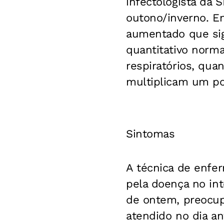
infectologista da 
outono/inverno. En
aumentado que sig
quantitativo norma
respiratórios, qua
multiplicam um pou
Sintomas
A técnica de enfe
pela doença no int
de ontem, preocupa
atendido no dia ant