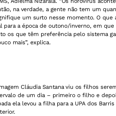
SMS, Adielma Nizarala. “Os norovírus acon
tão, na verdade, a gente não tem um quant
nifique um surto nesse momento. O que 
l para a época de outono/inverno, em que 
nto os que têm preferência pelo sistema gas
co mais”, explica.
rmagem Cláudia Santana viu os filhos ser
ervalo de um dia – primeiro o filho e depois
da ela levou a filha para a UPA dos Barris –
erior.