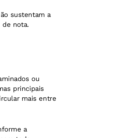
não sustentam a
 de nota.
taminados ou
as principais
ircular mais entre
nforme a