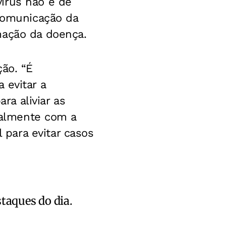
írus não é de
 comunicação da
mação da doença.
ção. “É
 evitar a
a aliviar as
cialmente com a
para evitar casos
staques do dia.