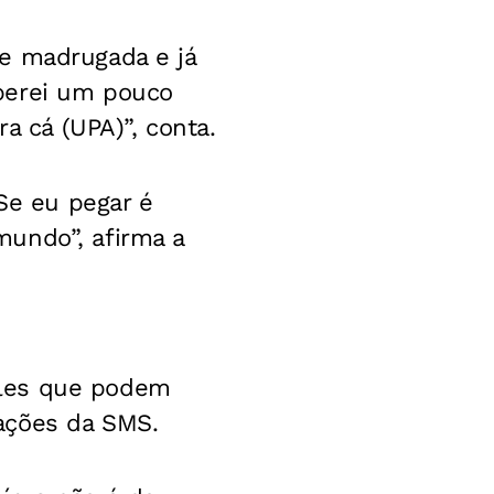
e madrugada e já
perei um pouco
a cá (UPA)”, conta.
“Se eu pegar é
mundo”, afirma a
ples que podem
ações da SMS.