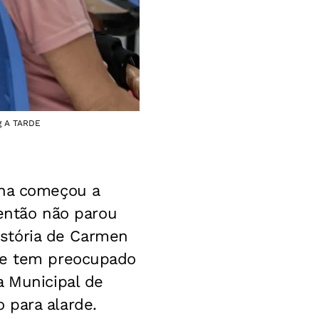
Ag A TARDE
lha começou a
 então não parou
história de Carmen
que tem preocupado
a Municipal de
 para alarde.