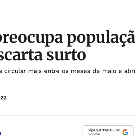
preocupa populaç
carta surto
 circular mais entre os meses de maio e abril
uza
Siga o
A TARDE
no
Google