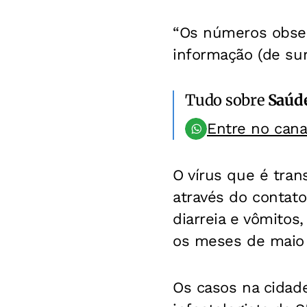
“Os números obser
informação (de sur
Tudo sobre
Saúd
Entre no can
O vírus que é tra
através do contat
diarreia e vômitos
os meses de maio e
Os casos na cidad