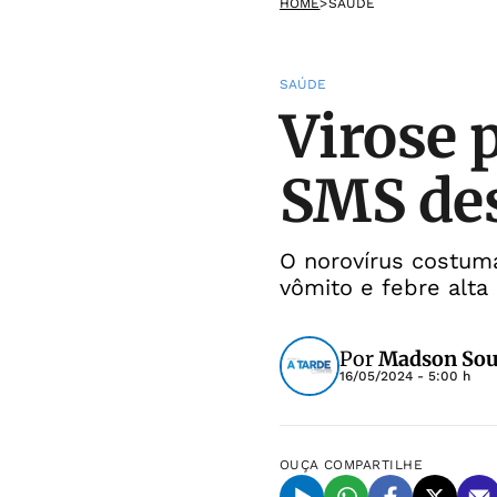
HOME
>
SAÚDE
SAÚDE
Virose 
SMS des
O norovírus costuma
vômito e febre alta
Por
Madson So
16/05/2024 - 5:00 h
OUÇA
COMPARTILHE