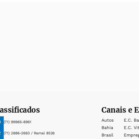
assificados
Canais e E
Autos
E.c. B
(71) 99965-8961
Bahia
E.c. Vi
(71) 2886-2683 / Ramal 8526
Brasil
Empre