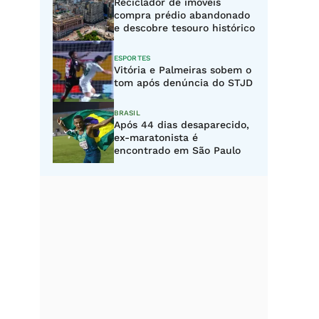
Reciclador de imóveis
compra prédio abandonado
e descobre tesouro histórico
ESPORTES
Vitória e Palmeiras sobem o
tom após denúncia do STJD
BRASIL
Após 44 dias desaparecido,
ex-maratonista é
encontrado em São Paulo