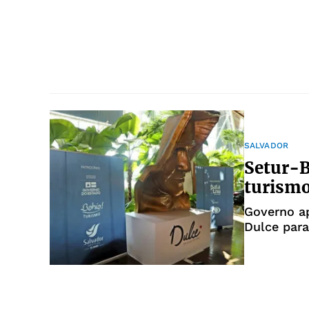
SALVADOR
Setur-B
turismo
Governo ap
Dulce para
católico