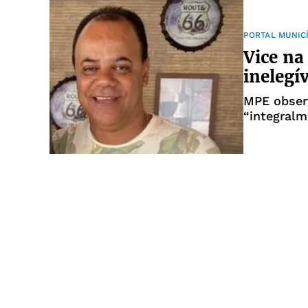
PORTAL MUNIC
Vice na
inelegív
MPE observa que ex-prefeito R
“integralmente” prazo de 8 ano
vigência d