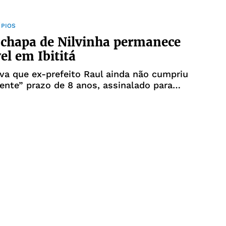
ÍPIOS
 chapa de Nilvinha permanece
el em Ibititá
aul ainda não cumpriu
s, assinalado para
a pena anterior