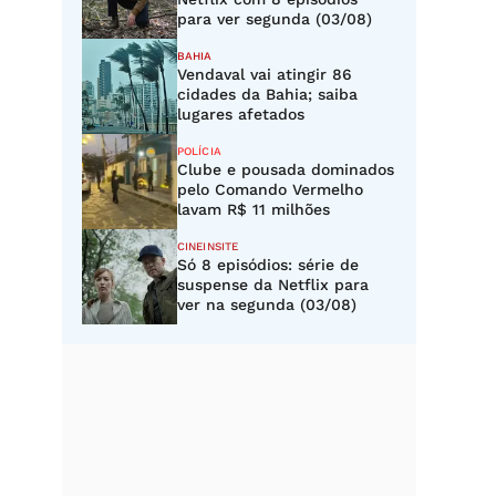
para ver segunda (03/08)
BAHIA
Vendaval vai atingir 86
cidades da Bahia; saiba
lugares afetados
POLÍCIA
Clube e pousada dominados
pelo Comando Vermelho
lavam R$ 11 milhões
CINEINSITE
Só 8 episódios: série de
suspense da Netflix para
ver na segunda (03/08)