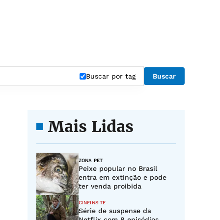
Buscar por tag
Buscar
Mais Lidas
ZONA PET
Peixe popular no Brasil
entra em extinção e pode
ter venda proibida
CINEINSITE
Série de suspense da
Netflix com 8 episódios