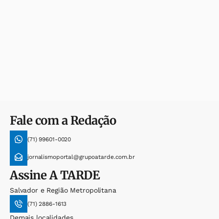
Fale com a Redação
(71) 99601-0020
jornalismoportal@grupoatarde.com.br
Assine
A TARDE
Salvador e Região Metropolitana
(71) 2886-1613
Demais localidades