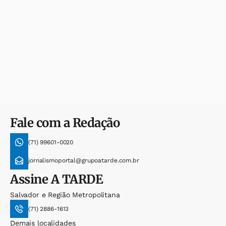
Fale com a Redação
(71) 99601-0020
jornalismoportal@grupoatarde.com.br
Assine
A TARDE
Salvador e Região Metropolitana
(71) 2886-1613
Demais localidades