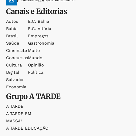
publicidade@grupoatarde.com.br
Canais e Editorias
Autos
E.c. Bahia
Bahia
E.c. Vitória
Brasil
Empregos
Saúde
Gastronomia
Cineinsite
Muito
Concursos
Mundo
Cultura
Opinião
Digital
Política
Salvador
Economia
Grupo
A TARDE
A TARDE
A TARDE FM
MASSA!
A TARDE EDUCAÇÃO