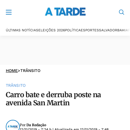
ÚLTIMAS NOTÍCIAS
ELEIÇÕES 2026
POLÍTICA
ESPORTES
SALVADOR
BAHIA
P
HOME
>
TRÂNSITO
TRÂNSITO
Carro bate e derruba poste na
avenida San Martin
Por
Da Redação
12/11/2019 - 7:24 h
| Atualizada em
12/11/2019 - 7:48