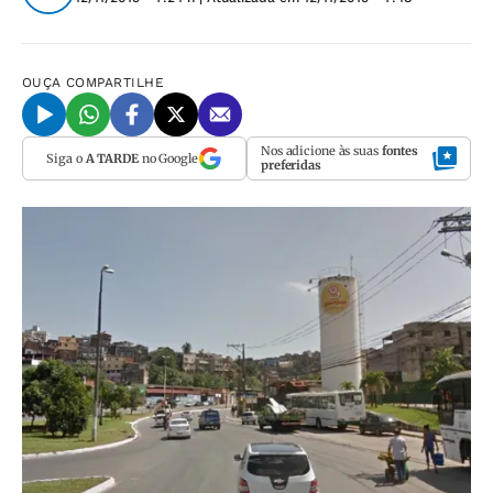
OUÇA
COMPARTILHE
Nos adicione às suas
fontes
Siga o
A TARDE
no Google
preferidas