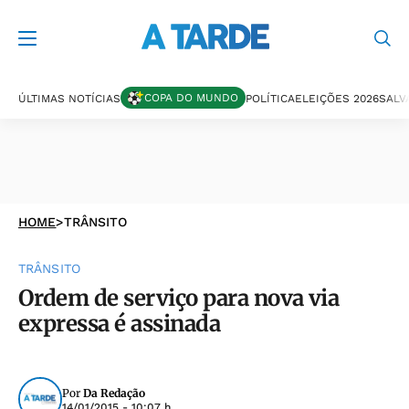
COPA DO MUNDO
ÚLTIMAS NOTÍCIAS
POLÍTICA
ELEIÇÕES 2026
SALV
HOME
>
TRÂNSITO
TRÂNSITO
Ordem de serviço para nova via
expressa é assinada
Por
Da Redação
14/01/2015 - 10:07 h