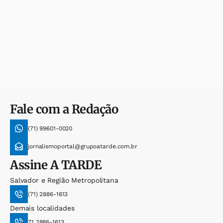
Fale com a Redação
(71) 99601-0020
jornalismoportal@grupoatarde.com.br
Assine
A TARDE
Salvador e Região Metropolitana
(71) 2886-1613
Demais localidades
71 2886-1613