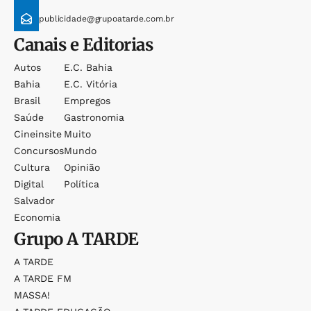
publicidade@grupoatarde.com.br
Canais e Editorias
Autos
E.c. Bahia
Bahia
E.c. Vitória
Brasil
Empregos
Saúde
Gastronomia
Cineinsite
Muito
Concursos
Mundo
Cultura
Opinião
Digital
Política
Salvador
Economia
Grupo
A TARDE
A TARDE
A TARDE FM
MASSA!