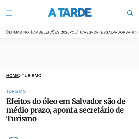
ÚLTIMAS NOTÍCIAS
ELEIÇÕES 2026
POLÍTICA
ESPORTES
SALVADOR
BAHIA
P
HOME
>
TURISMO
TURISMO
Efeitos do óleo em Salvador são de
médio prazo, aponta secretário de
Turismo