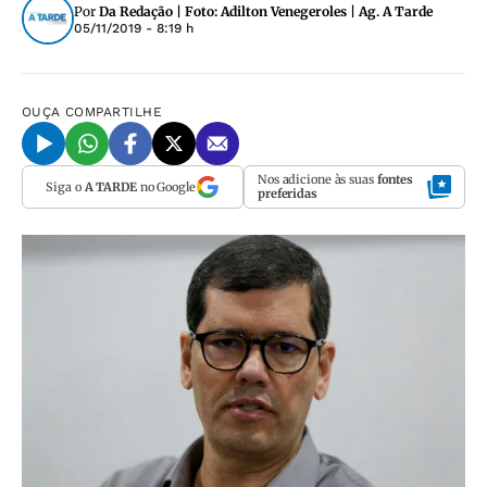
Por
Da Redação | Foto: Adilton Venegeroles | Ag. A Tarde
05/11/2019 - 8:19 h
OUÇA
COMPARTILHE
Nos adicione às suas
fontes
Siga o
A TARDE
no Google
preferidas