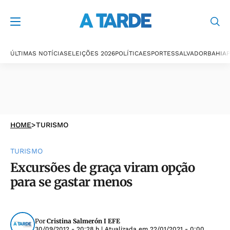
ÚLTIMAS NOTÍCIAS
ELEIÇÕES 2026
POLÍTICA
ESPORTES
SALVADOR
BAHIA
P
HOME
>
TURISMO
TURISMO
Excursões de graça viram opção
para se gastar menos
Por
Cristina Salmerón I EFE
30/09/2012 - 20:28 h
| Atualizada em
22/01/2021 - 0:00