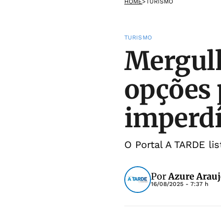
HOME
>
TURISMO
TURISMO
Mergulh
opções 
imperdí
O Portal A TARDE li
Por
Azure Arau
16/08/2025 - 7:37 h