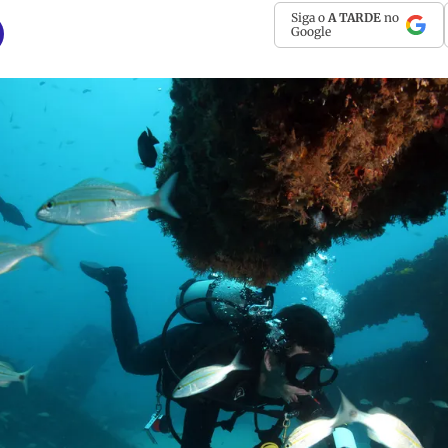
Siga o
A TARDE
no
Google