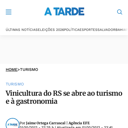
ÚLTIMAS NOTÍCIAS
ELEIÇÕES 2026
POLÍTICA
ESPORTES
SALVADOR
BAHIA
P
HOME
>
TURISMO
TURISMO
Vinicultura do RS se abre ao turismo
e à gastronomia
Por
Jaime Ortega Carrascal | Agência EFE
01/10/2012 - 22:25 h
| Atualizada em
01/10/2012 - 23:41