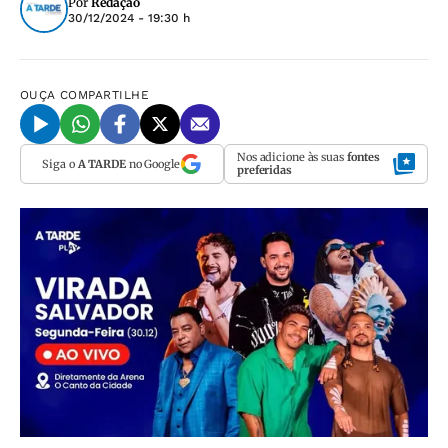
Por
Redação
30/12/2024 - 19:30 h
OUÇA
COMPARTILHE
Nos adicione às suas
fontes
Siga o
A TARDE
no Google
preferidas