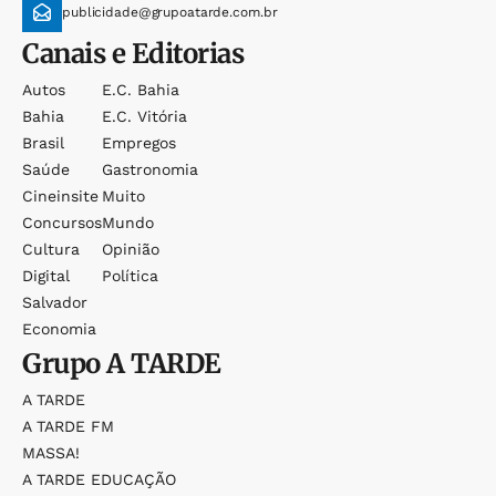
publicidade@grupoatarde.com.br
Canais e Editorias
Autos
E.c. Bahia
Bahia
E.c. Vitória
Brasil
Empregos
Saúde
Gastronomia
Cineinsite
Muito
Concursos
Mundo
Cultura
Opinião
Digital
Política
Salvador
Economia
Grupo
A TARDE
A TARDE
A TARDE FM
MASSA!
A TARDE EDUCAÇÃO