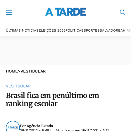
ÚLTIMAS NOTÍCIAS
ELEIÇÕES 2026
POLÍTICA
ESPORTES
SALVADOR
BAHIA
P
HOME
>
VESTIBULAR
VESTIBULAR
Brasil fica em penúltimo em
ranking escolar
Por
Agência Estado
28/11/2012 - 9:45 h
| Atualizada em
19/11/2021 - 5:11