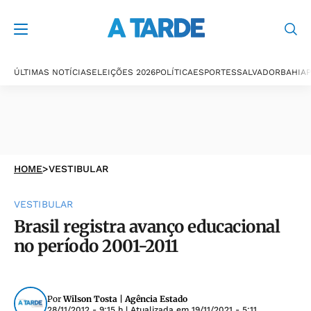
ÚLTIMAS NOTÍCIAS
ELEIÇÕES 2026
POLÍTICA
ESPORTES
SALVADOR
BAHIA
P
HOME
>
VESTIBULAR
VESTIBULAR
Brasil registra avanço educacional
no período 2001-2011
Por
Wilson Tosta | Agência Estado
28/11/2012 - 9:15 h
| Atualizada em
19/11/2021 - 5:11