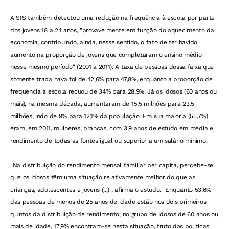
A SIS também detectou uma redução na frequência à escola por parte
dos jovens 18 a 24 anos, "provavelmente em função do aquecimento da
economia, contribuindo, ainda, nesse sentido, o fato de ter havido
aumento na proporção de jovens que completaram o ensino médio
nesse mesmo período" (2001 a 2011). A taxa de pessoas dessa faixa que
somente trabalhava foi de 42,6% para 47,8%, enquanto a proporção de
frequência à escola recuou de 34% para 28,9%. Já os idosos (60 anos ou
mais), na mesma década, aumentaram de 15,5 milhões para 23,5
milhões, indo de 9% para 12,1% da população. Em sua maioria (55,7%)
eram, em 2011, mulheres, brancas, com 3,9 anos de estudo em média e
rendimento de todas as fontes igual ou superior a um salário mínimo.
"Na distribuição do rendimento mensal familiar per capita, percebe-se
que os idosos têm uma situação relativamente melhor do que as
crianças, adolescentes e jovens (...)", afirma o estudo. "Enquanto 53,6%
das pessoas de menos de 25 anos de idade estão nos dois primeiros
quintos da distribuição de rendimento, no grupo de idosos de 60 anos ou
mais de idade, 17,9% encontram-se nesta situação, fruto das políticas