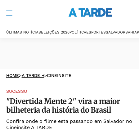
ÚLTIMAS NOTÍCIAS
ELEIÇÕES 2026
POLÍTICA
ESPORTES
SALVADOR
BAHIA
P
HOME
>
A TARDE +
>
CINEINSITE
SUCESSO
"Divertida Mente 2" vira a maior
bilheteria da história do Brasil
Confira onde o filme está passando em Salvador no
Cineinsite A TARDE