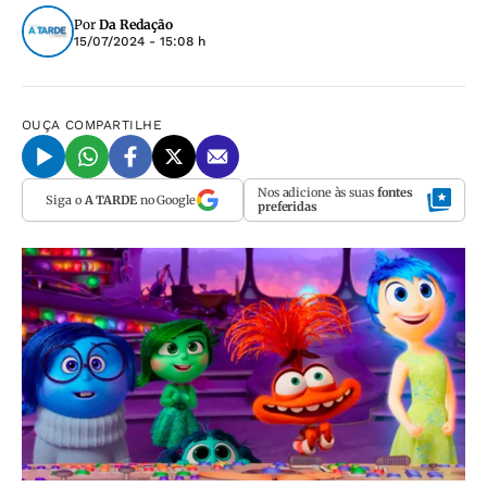
Por
Da Redação
15/07/2024 - 15:08 h
OUÇA
COMPARTILHE
Nos adicione às suas
fontes
Siga o
A TARDE
no Google
preferidas