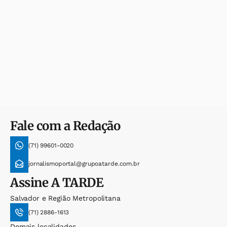
Fale com a Redação
(71) 99601-0020
jornalismoportal@grupoatarde.com.br
Assine
A TARDE
Salvador e Região Metropolitana
(71) 2886-1613
Demais localidades