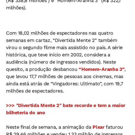
(R$ 338,8 milhões ) e “Homem-Aranha 3” (R$ 322,1
milhões).
Com 18,02 milhões de espectadores nas quatro
semanas em cartaz, “Divertida Mente 2” também
virou o segundo filme mais assistido no país. A série
histórica, que teve início em 2002, considera a
audiência (número de ingressos vendidos). Neste
quesito, a produção desbancou
“Homem-Aranha 3”
,
que levou 17,7 milhões de pessoas aos cinemas, mas
ainda está atrás de “Vingadores: Ultimato”, com 19,7
milhões de espectadores.
>>> "Divertida Mente 2" bate recorde e tem a maior
bilheteria do ano
Neste final de semana, a animação da
Pixar
faturou
R$ 29,46 milhões e vendeu 1,33 milhão de ingressos.