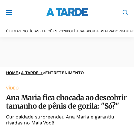
ÚLTIMAS NOTÍCIAS
ELEIÇÕES 2026
POLÍTICA
ESPORTES
SALVADOR
BAHIA
P
HOME
>
A TARDE +
>
ENTRETENIMENTO
VÍDEO
Ana Maria fica chocada ao descobrir
tamanho de pênis de gorila: "Só?"
Curiosidade surpreendeu Ana Maria e garantiu
risadas no Mais Você