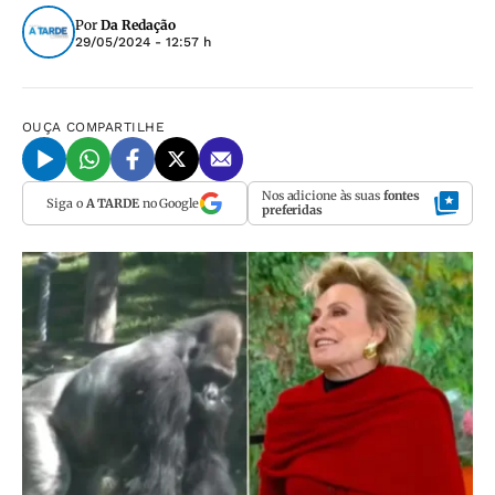
Por
Da Redação
29/05/2024 - 12:57 h
OUÇA
COMPARTILHE
Nos adicione às suas
fontes
Siga o
A TARDE
no Google
preferidas