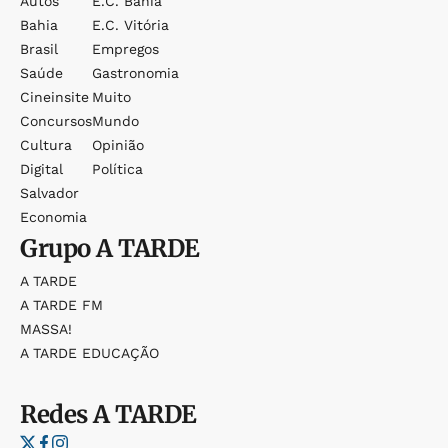
Autos
E.c. Bahia
Bahia
E.c. Vitória
Brasil
Empregos
Saúde
Gastronomia
Cineinsite
Muito
Concursos
Mundo
Cultura
Opinião
Digital
Política
Salvador
Economia
Grupo
A TARDE
A TARDE
A TARDE FM
MASSA!
A TARDE EDUCAÇÃO
Redes
A TARDE