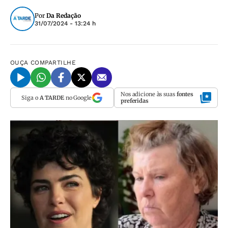
Por
Da Redação
31/07/2024 - 13:24 h
OUÇA
COMPARTILHE
Nos adicione às suas
fontes
Siga o
A TARDE
no Google
preferidas