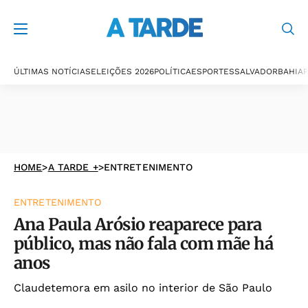
ÚLTIMAS NOTÍCIAS
ELEIÇÕES 2026
POLÍTICA
ESPORTES
SALVADOR
BAHIA
P
HOME
>
A TARDE +
>
ENTRETENIMENTO
ENTRETENIMENTO
Ana Paula Arósio reaparece para
público, mas não fala com mãe há
anos
Claudetemora em asilo no interior de São Paulo