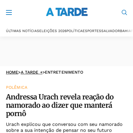
ÚLTIMAS NOTÍCIAS
ELEIÇÕES 2026
POLÍTICA
ESPORTES
SALVADOR
BAHIA
P
HOME
>
A TARDE +
>
ENTRETENIMENTO
POLÊMICA
Andressa Urach revela reação do
namorado ao dizer que manterá
pornô
Urach explicou que conversou com seu namorado
sobre a sua intenção de pensar no seu futuro