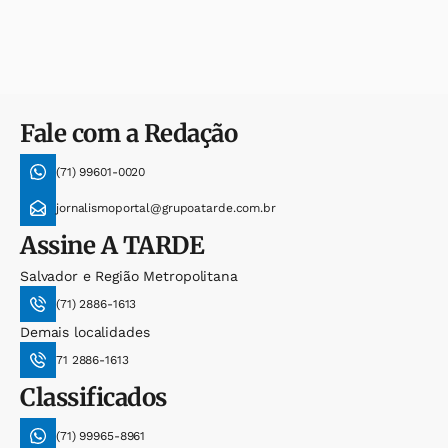
Fale com a Redação
(71) 99601-0020
jornalismoportal@grupoatarde.com.br
Assine
A TARDE
Salvador e Região Metropolitana
(71) 2886-1613
Demais localidades
71 2886-1613
Classificados
(71) 99965-8961