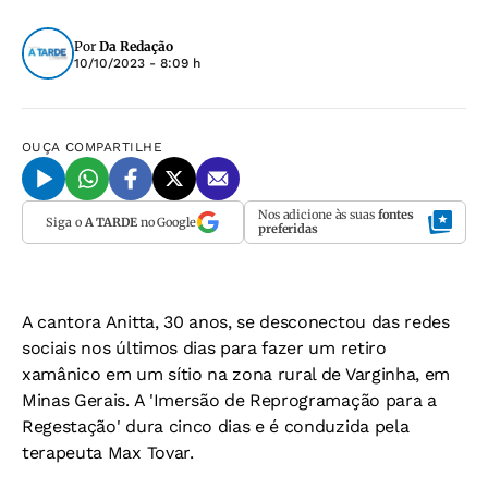
Por
Da Redação
10/10/2023 - 8:09 h
OUÇA
COMPARTILHE
Nos adicione às suas
fontes
Siga o
A TARDE
no Google
preferidas
A cantora Anitta, 30 anos, se desconectou das redes
sociais nos últimos dias para fazer um retiro
xamânico em um sítio na zona rural de Varginha, em
Minas Gerais. A 'Imersão de Reprogramação para a
Regestação' dura cinco dias e é conduzida pela
terapeuta Max Tovar.