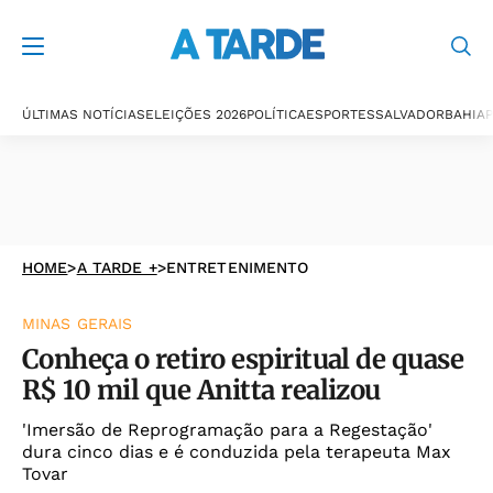
ÚLTIMAS NOTÍCIAS
ELEIÇÕES 2026
POLÍTICA
ESPORTES
SALVADOR
BAHIA
P
HOME
>
A TARDE +
>
ENTRETENIMENTO
MINAS GERAIS
Conheça o retiro espiritual de quase
R$ 10 mil que Anitta realizou
'Imersão de Reprogramação para a Regestação'
dura cinco dias e é conduzida pela terapeuta Max
Tovar