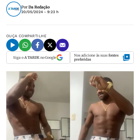
Por
Da Redação
20/05/2024 - 9:23 h
OUÇA
COMPARTILHE
Nos adicione às suas
fontes
Siga o
A TARDE
no Google
preferidas