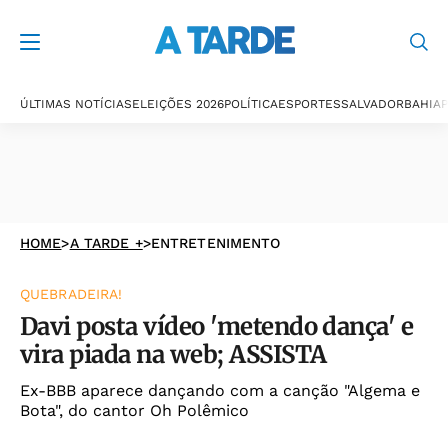
ÚLTIMAS NOTÍCIAS
ELEIÇÕES 2026
POLÍTICA
ESPORTES
SALVADOR
BAHIA
P
HOME
>
A TARDE +
>
ENTRETENIMENTO
QUEBRADEIRA!
Davi posta vídeo 'metendo dança' e
vira piada na web; ASSISTA
Ex-BBB aparece dançando com a canção "Algema e
Bota", do cantor Oh Polêmico