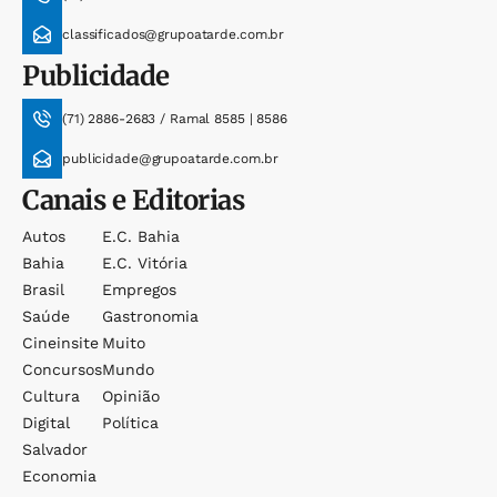
classificados@grupoatarde.com.br
Publicidade
(71) 2886-2683 / Ramal 8585 | 8586
publicidade@grupoatarde.com.br
Canais e Editorias
Autos
E.c. Bahia
Bahia
E.c. Vitória
Brasil
Empregos
Saúde
Gastronomia
Cineinsite
Muito
Concursos
Mundo
Cultura
Opinião
Digital
Política
Salvador
Economia