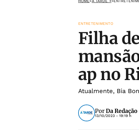
HOME
>
A TARDE +
>
ENTRETENIM
ENTRETENIMENTO
Filha d
mansão 
ap no R
Atualmente, Bia Bon
Por
Da Redação
13/10/2023 - 19:19 h