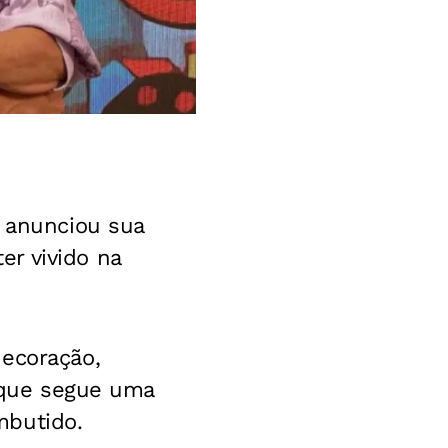
, anunciou sua
r vivido na
decoração,
, que segue uma
mbutido.