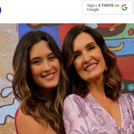
Siga o
A TARDE
no
Google