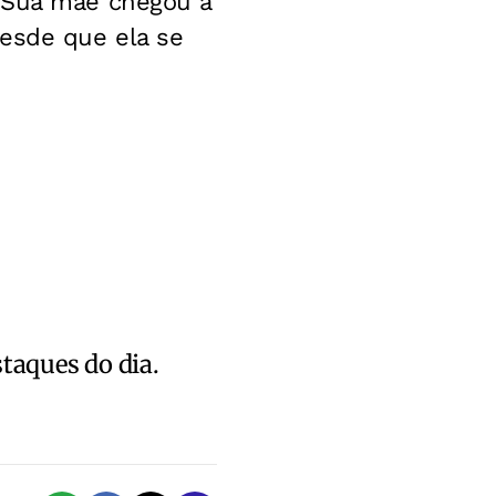
. Sua mãe chegou a
desde que ela se
staques do dia.