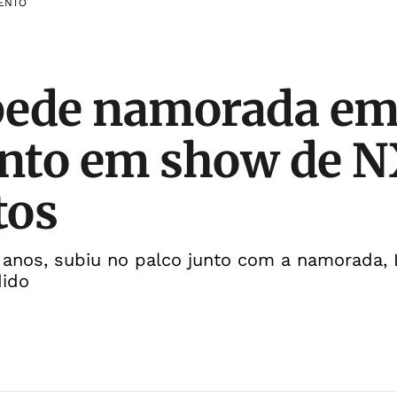
ENTO
pede namorada e
nto em show de N
tos
9 anos, subiu no palco junto com a namorada, L
dido