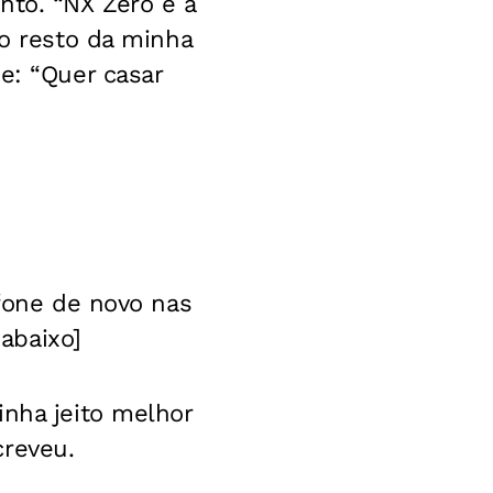
nto. “NX Zero é a
 o resto da minha
e: “Quer casar
ofone de novo nas
 abaixo]
inha jeito melhor
creveu.