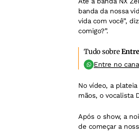
Até a banda NX Zer
banda da nossa vid
vida com você”, di
comigo?”.
Tudo sobre
Entr
Entre no can
No vídeo, a platei
mãos, o vocalista D
Após o show, a noi
de começar a noss