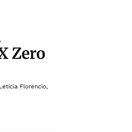
m
X Zero
etícia Florencio,