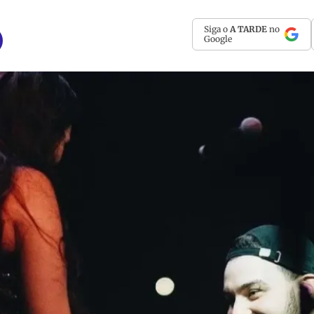
Siga o
A TARDE
no
Google