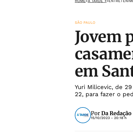
HOME
>
A TARDE +
>
ENTRETENIM
SÃO PAULO
Jovem 
casame
em San
Yuri Milicevic, de 2
22, para fazer o pe
Por
Da Redação
15/10/2023 - 20:18 h