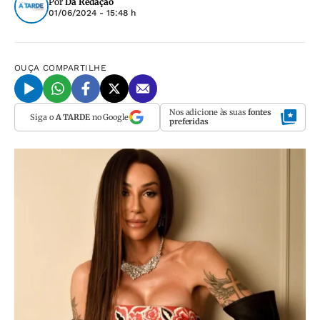
Por
Da Redação
01/06/2024 - 15:48 h
OUÇA
COMPARTILHE
Nos adicione às suas
fontes
Siga o
A TARDE
no Google
preferidas