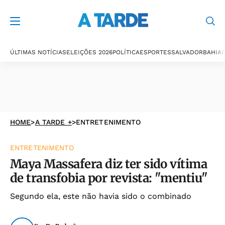
ÚLTIMAS NOTÍCIAS
ELEIÇÕES 2026
POLÍTICA
ESPORTES
SALVADOR
BAHIA
P
HOME
>
A TARDE +
>
ENTRETENIMENTO
ENTRETENIMENTO
Maya Massafera diz ter sido vítima
de transfobia por revista: "mentiu"
Segundo ela, este não havia sido o combinado