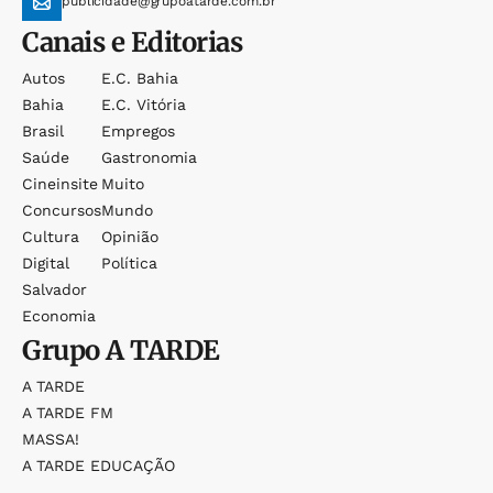
publicidade@grupoatarde.com.br
Canais e Editorias
Autos
E.c. Bahia
Bahia
E.c. Vitória
Brasil
Empregos
Saúde
Gastronomia
Cineinsite
Muito
Concursos
Mundo
Cultura
Opinião
Digital
Política
Salvador
Economia
Grupo
A TARDE
A TARDE
A TARDE FM
MASSA!
A TARDE EDUCAÇÃO