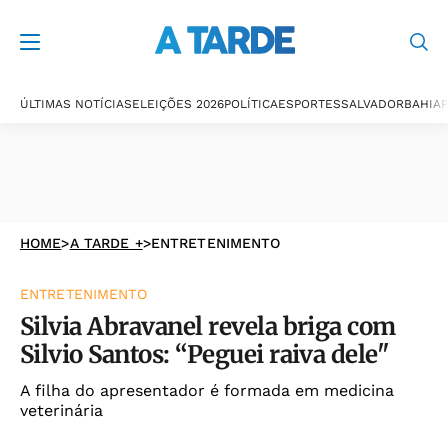
ÚLTIMAS NOTÍCIAS
ELEIÇÕES 2026
POLÍTICA
ESPORTES
SALVADOR
BAHIA
P
HOME
>
A TARDE +
>
ENTRETENIMENTO
ENTRETENIMENTO
Silvia Abravanel revela briga com
Silvio Santos: “Peguei raiva dele"
A filha do apresentador é formada em medicina
veterinária