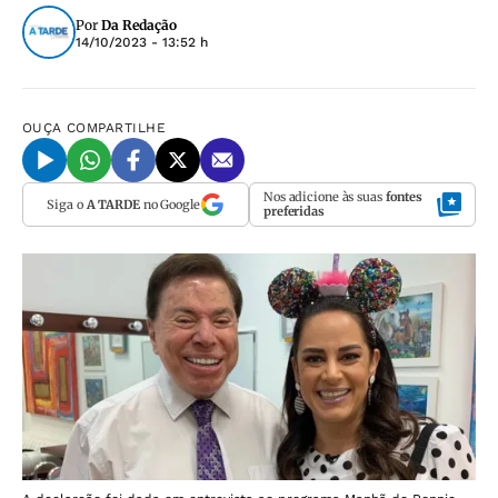
Por
Da Redação
14/10/2023 - 13:52 h
OUÇA
COMPARTILHE
Nos adicione às suas
fontes
Siga o
A TARDE
no Google
preferidas