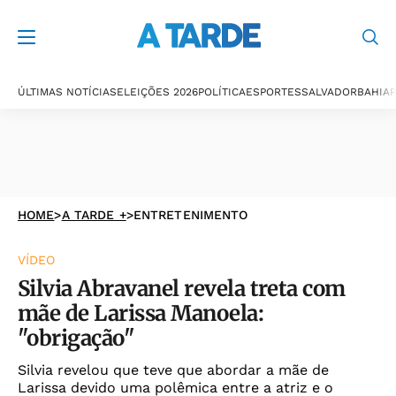
ÚLTIMAS NOTÍCIAS
ELEIÇÕES 2026
POLÍTICA
ESPORTES
SALVADOR
BAHIA
P
HOME
>
A TARDE +
>
ENTRETENIMENTO
VÍDEO
Silvia Abravanel revela treta com
mãe de Larissa Manoela:
"obrigação"
Silvia revelou que teve que abordar a mãe de
Larissa devido uma polêmica entre a atriz e o