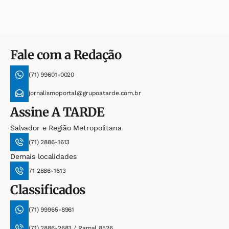
Fale com a Redação
(71) 99601-0020
jornalismoportal@grupoatarde.com.br
Assine
A TARDE
Salvador e Região Metropolitana
(71) 2886-1613
Demais localidades
71 2886-1613
Classificados
(71) 99965-8961
(71) 2886-2683 / Ramal 8526