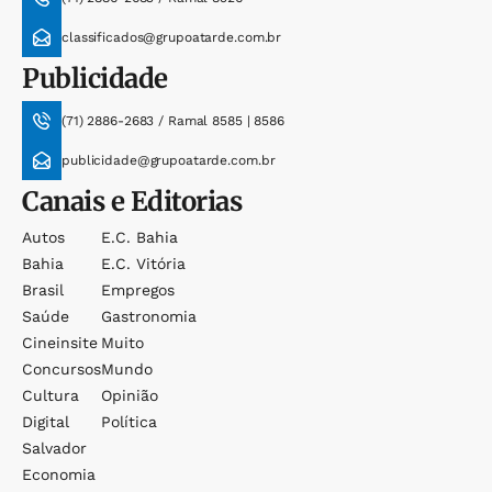
classificados@grupoatarde.com.br
Publicidade
(71) 2886-2683 / Ramal 8585 | 8586
publicidade@grupoatarde.com.br
Canais e Editorias
Autos
E.c. Bahia
Bahia
E.c. Vitória
Brasil
Empregos
Saúde
Gastronomia
Cineinsite
Muito
Concursos
Mundo
Cultura
Opinião
Digital
Política
Salvador
Economia