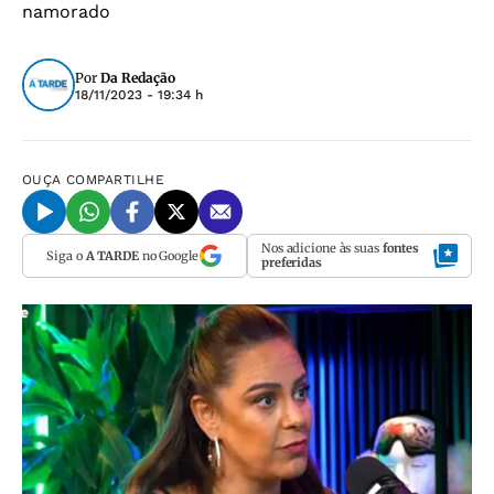
namorado
Por
Da Redação
18/11/2023 - 19:34 h
OUÇA
COMPARTILHE
Nos adicione às suas
fontes
Siga o
A TARDE
no Google
preferidas