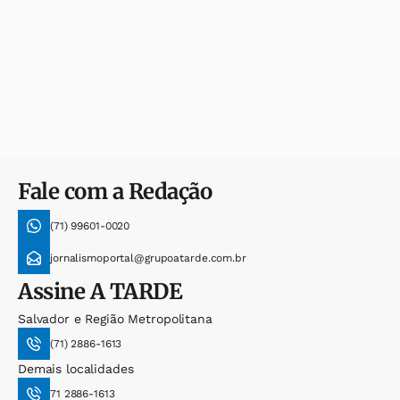
Fale com a Redação
(71) 99601-0020
jornalismoportal@grupoatarde.com.br
Assine
A TARDE
Salvador e Região Metropolitana
(71) 2886-1613
Demais localidades
71 2886-1613