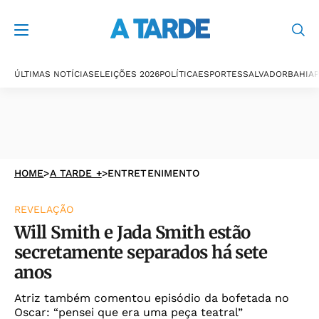
ÚLTIMAS NOTÍCIAS
ELEIÇÕES 2026
POLÍTICA
ESPORTES
SALVADOR
BAHIA
P
HOME
>
A TARDE +
>
ENTRETENIMENTO
REVELAÇÃO
Will Smith e Jada Smith estão
secretamente separados há sete
anos
Atriz também comentou episódio da bofetada no
Oscar: “pensei que era uma peça teatral”