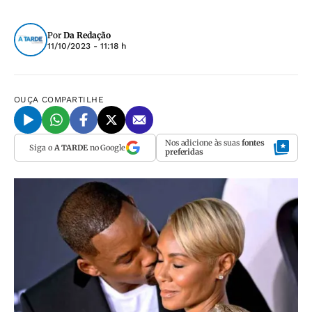
Por
Da Redação
11/10/2023 - 11:18 h
OUÇA
COMPARTILHE
Nos adicione às suas
fontes
Siga o
A TARDE
no Google
preferidas