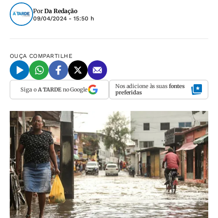
Por
Da Redação
09/04/2024 - 15:50 h
OUÇA
COMPARTILHE
Nos adicione às suas
fontes
Siga o
A TARDE
no Google
preferidas