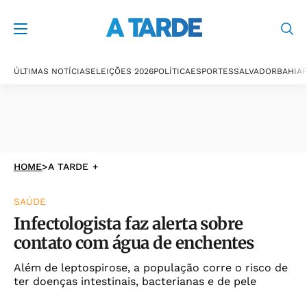
ÚLTIMAS NOTÍCIAS
ELEIÇÕES 2026
POLÍTICA
ESPORTES
SALVADOR
BAHIA
P
HOME
>
A TARDE +
SAÚDE
Infectologista faz alerta sobre
contato com água de enchentes
Além de leptospirose, a população corre o risco de
ter doenças intestinais, bacterianas e de pele