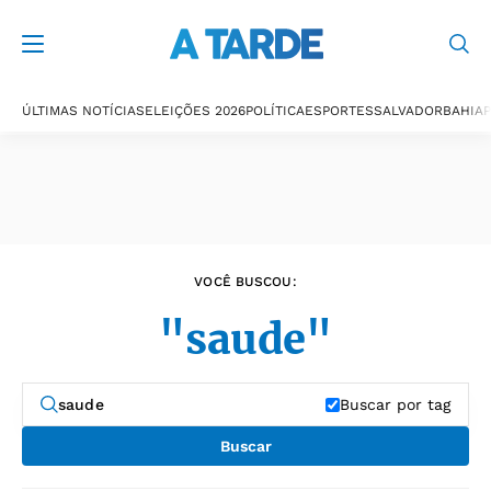
Últimas notícias
ÚLTIMAS NOTÍCIAS
ELEIÇÕES 2026
POLÍTICA
ESPORTES
SALVADOR
BAHIA
P
VOCÊ BUSCOU:
"saude"
Buscar por tag
Buscar