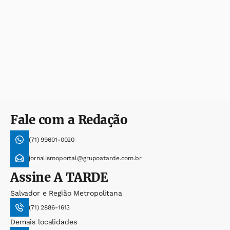
Fale com a Redação
(71) 99601-0020
jornalismoportal@grupoatarde.com.br
Assine
A TARDE
Salvador e Região Metropolitana
(71) 2886-1613
Demais localidades