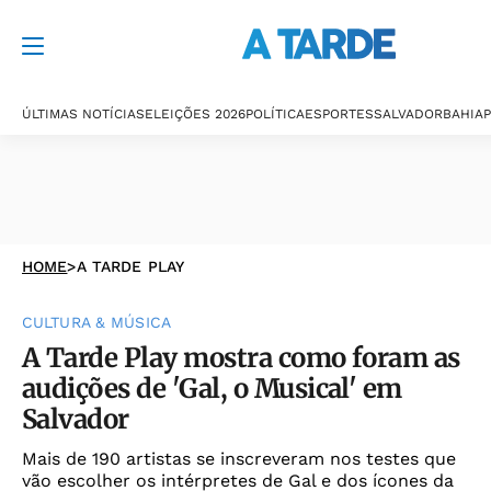
ÚLTIMAS NOTÍCIAS
ELEIÇÕES 2026
POLÍTICA
ESPORTES
SALVADOR
BAHIA
P
HOME
>
A TARDE PLAY
CULTURA & MÚSICA
A Tarde Play mostra como foram as
audições de 'Gal, o Musical' em
Salvador
Mais de 190 artistas se inscreveram nos testes que
vão escolher os intérpretes de Gal e dos ícones da