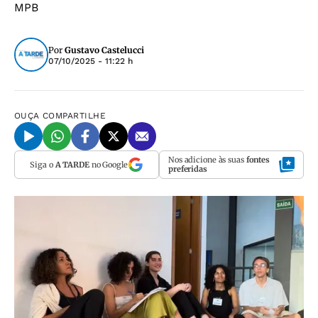
MPB
Por
Gustavo Castelucci
07/10/2025 - 11:22 h
OUÇA
COMPARTILHE
Nos adicione às suas
fontes
Siga o
A TARDE
no Google
preferidas