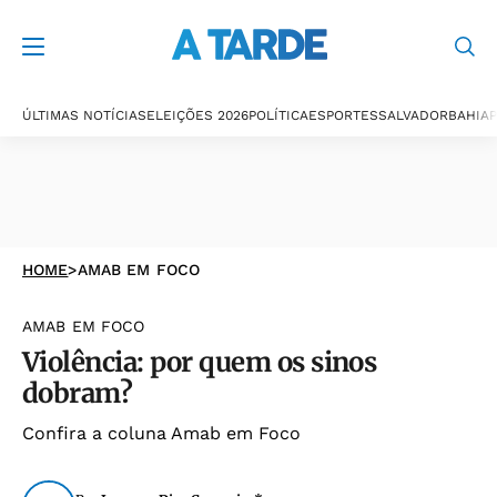
ÚLTIMAS NOTÍCIAS
ELEIÇÕES 2026
POLÍTICA
ESPORTES
SALVADOR
BAHIA
P
HOME
>
AMAB EM FOCO
AMAB EM FOCO
Violência: por quem os sinos
dobram?
Confira a coluna Amab em Foco