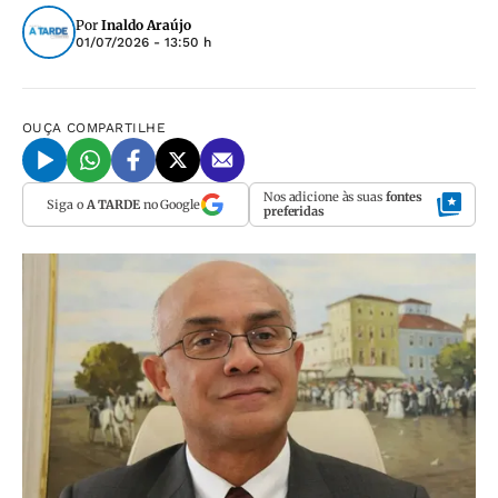
Por
Inaldo Araújo
01/07/2026 - 13:50 h
OUÇA
COMPARTILHE
Nos adicione às suas
fontes
Siga o
A TARDE
no Google
preferidas