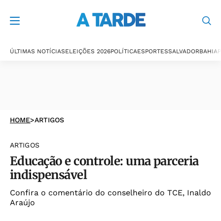
ÚLTIMAS NOTÍCIAS
ELEIÇÕES 2026
POLÍTICA
ESPORTES
SALVADOR
BAHIA
P
HOME
>
ARTIGOS
ARTIGOS
Educação e controle: uma parceria
indispensável
Confira o comentário do conselheiro do TCE, Inaldo
Araújo