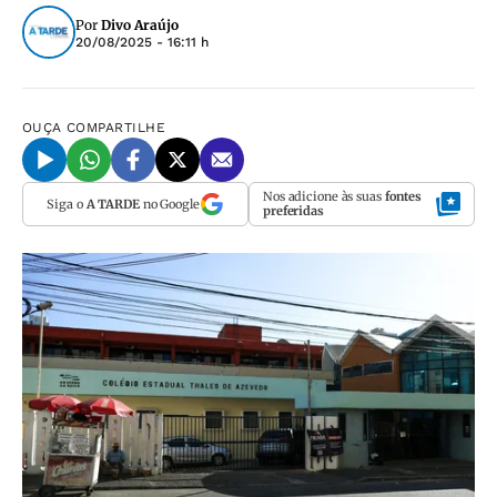
Por
Divo Araújo
20/08/2025 - 16:11 h
OUÇA
COMPARTILHE
Nos adicione às suas
fontes
Siga o
A TARDE
no Google
preferidas