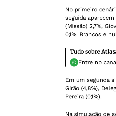
No primeiro cenár
seguida aparecem 
(Missão) 2,7%, Gio
0,1%. Brancos e n
Tudo sobre
Atlas
Entre no can
Em um segunda si
Girão (4,8%), Dele
Pereira (0,1%).
Na simulação de s