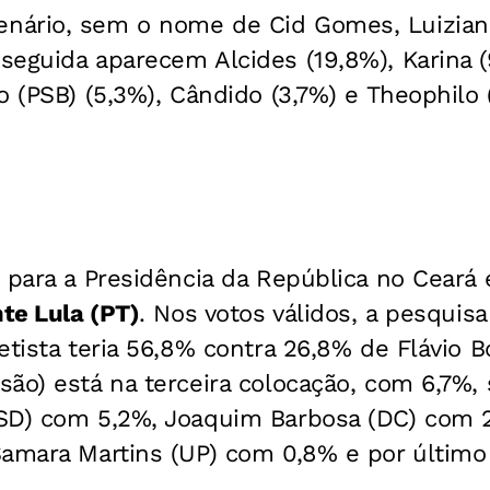
nário, sem o nome de Cid Gomes, Luizia
eguida aparecem Alcides (19,8%), Karina (
o (PSB) (5,3%), Cândido (3,7%) e Theophilo 
 para a Presidência da República no Ceará 
nte Lula (PT)
. Nos votos válidos, a pesquis
etista teria 56,8% contra 26,8% de Flávio B
ão) está na terceira colocação, com 6,7%,
PSD) com 5,2%, Joaquim Barbosa (DC) com
Samara Martins (UP) com 0,8% e por último
.