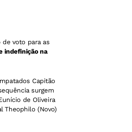
 de voto para as
e indefinição na
empatados Capitão
 sequência surgem
unício de Oliveira
l Theophilo (Novo)