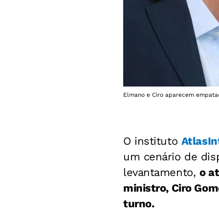
Elmano e Ciro aparecem empatados
O instituto
AtlasIn
um cenário de dis
levantamento,
o a
ministro, Ciro Go
turno.