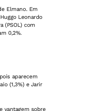
 de Elmano. Em
 Huggo Leonardo
ira (PSOL) com
am 0,2%.
pois aparecem
o (1,3%) e Jarir
de vantagem sobre