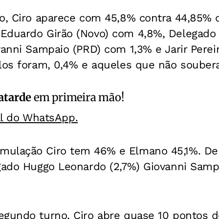
io, Ciro aparece com 45,8% contra 44,85%
Eduardo Girão (Novo) com 4,8%, Delegado
vanni Sampaio (PRD) com 1,3% e Jarir Pere
ulos foram, 0,4% e aqueles que não souber
atarde
em primeira mão!
al do WhatsApp.
mulação Ciro tem 46% e Elmano 45,1%. De
gado Huggo Leonardo (2,7%) Giovanni Sampai
egundo turno, Ciro abre quase 10 pontos 