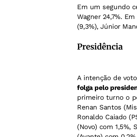
Em um segundo ce
Wagner 24,7%. Em s
(9,3%), Júnior Man
Presidência
A intenção de voto
folga pelo preside
primeiro turno o p
Renan Santos (Miss
Ronaldo Caiado (
(Novo) com 1,5%, 
(Avante) com 0,2%