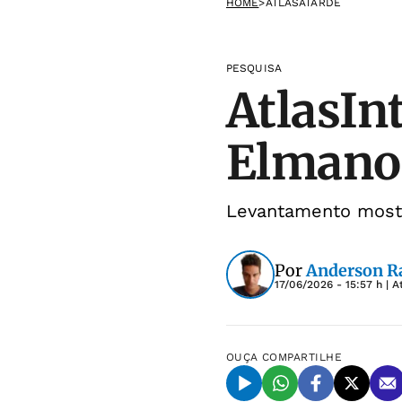
HOME
>
ATLASATARDE
PESQUISA
AtlasIn
Elmano 
Levantamento mostra
Por
Anderson 
17/06/2026 - 15:57 h
| A
OUÇA
COMPARTILHE