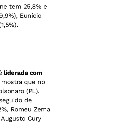
nne tem 25,8% e
9,9%), Eunício
(1,5%).
é
liderada com
a mostra que no
olsonaro (PL).
 seguido de
 2%, Romeu Zema
 Augusto Cury