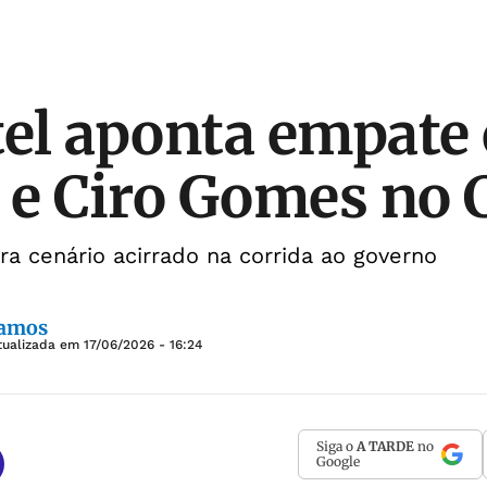
tel aponta empate 
e Ciro Gomes no 
 cenário acirrado na corrida ao governo
Ramos
tualizada em
17/06/2026 - 16:24
Siga o
A TARDE
no
Google