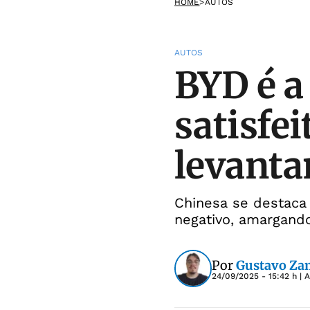
HOME
>
AUTOS
AUTOS
BYD é a
satisfei
levant
Chinesa se destaca
negativo, amargando 
Por
Gustavo Za
24/09/2025 - 15:42 h
| 