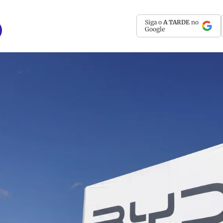
Siga o
A TARDE
no
Google