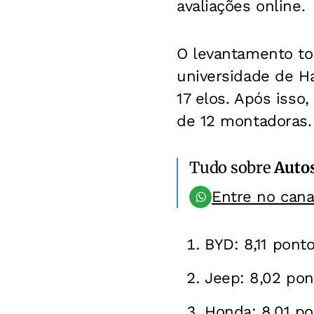
avaliações online.
O levantamento to
universidade de Ha
17 elos. Após isso,
de 12 montadoras
Tudo sobre
Auto
Entre no can
BYD: 8,11 ponto
Jeep: 8,02 pon
Honda: 8,01 po