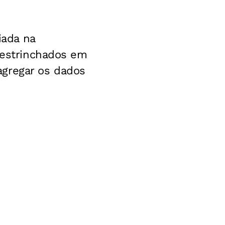
iada na
 destrinchados em
 agregar os dados