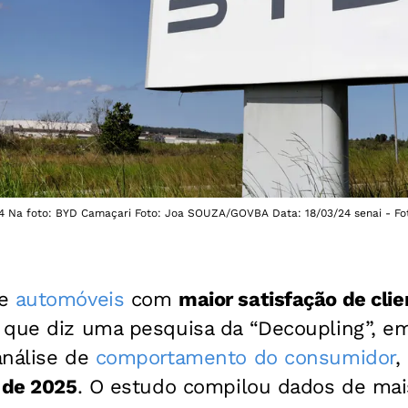
 Na foto: BYD Camaçari Foto: Joa SOUZA/GOVBA Data: 18/03/24 senai - 
de
automóveis
com
maior satisfação de clie
 que diz uma pesquisa da “Decoupling”, e
análise de
comportamento do consumidor
,
 de 2025
. O estudo compilou dados de mai