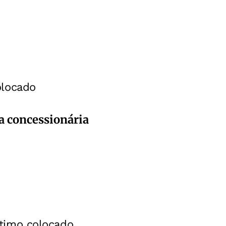
olocado
da concessionária
ltimo colocado