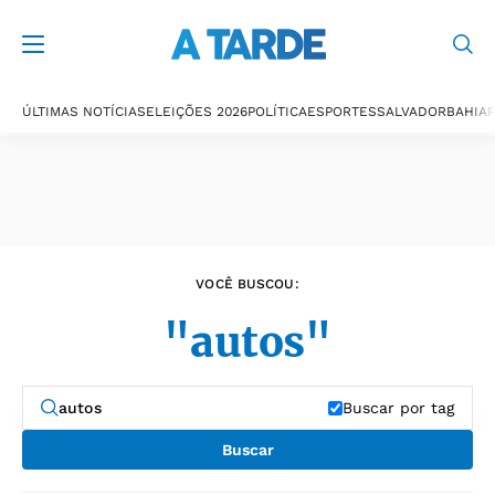
Últimas notícias
ÚLTIMAS NOTÍCIAS
ELEIÇÕES 2026
POLÍTICA
ESPORTES
SALVADOR
BAHIA
P
VOCÊ BUSCOU:
"autos"
Buscar por tag
Buscar