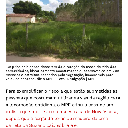
'Os principais danos decorrem da alteração do modo de vida das
comunidades, historicamente acostumadas a locomover-se em vias
menores e estreitas, rodeadas pela vegetação, inacessíveis para
veículos pesados', diz o MPF. - Foto: Divulgação | MPF
Para exemplificar o risco a que estão submetidas as
pessoas que costumam utilizar as vias da região para
a locomoção cotidiana, o MPF citou o caso de um
ciclista que morreu em uma estrada de Nova Viçosa,
depois que a carga de toras de madeira de uma
carreta da Suzano caiu sobre ele
.