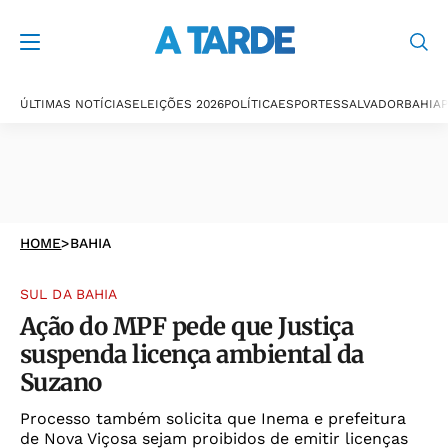
ÚLTIMAS NOTÍCIAS
ELEIÇÕES 2026
POLÍTICA
ESPORTES
SALVADOR
BAHIA
P
HOME
>
BAHIA
SUL DA BAHIA
Ação do MPF pede que Justiça
suspenda licença ambiental da
Suzano
Processo também solicita que Inema e prefeitura
de Nova Viçosa sejam proibidos de emitir licenças