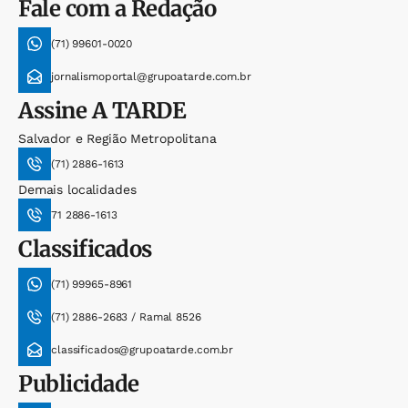
Fale com a Redação
(71) 99601-0020
jornalismoportal@grupoatarde.com.br
Assine
A TARDE
Salvador e Região Metropolitana
(71) 2886-1613
Demais localidades
71 2886-1613
Classificados
(71) 99965-8961
(71) 2886-2683 / Ramal 8526
classificados@grupoatarde.com.br
Publicidade