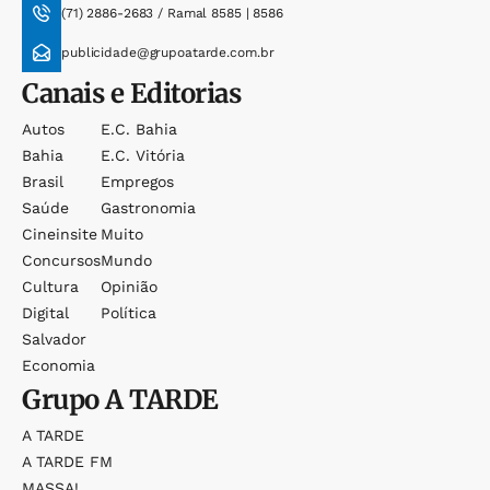
(71) 2886-2683 / Ramal 8585 | 8586
publicidade@grupoatarde.com.br
Canais e Editorias
Autos
E.c. Bahia
Bahia
E.c. Vitória
Brasil
Empregos
Saúde
Gastronomia
Cineinsite
Muito
Concursos
Mundo
Cultura
Opinião
Digital
Política
Salvador
Economia
Grupo
A TARDE
A TARDE
A TARDE FM
MASSA!