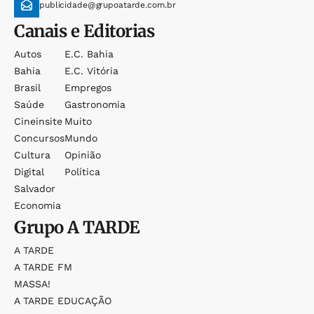
publicidade@grupoatarde.com.br
Canais e Editorias
Autos
E.c. Bahia
Bahia
E.c. Vitória
Brasil
Empregos
Saúde
Gastronomia
Cineinsite
Muito
Concursos
Mundo
Cultura
Opinião
Digital
Política
Salvador
Economia
Grupo
A TARDE
A TARDE
A TARDE FM
MASSA!
A TARDE EDUCAÇÃO