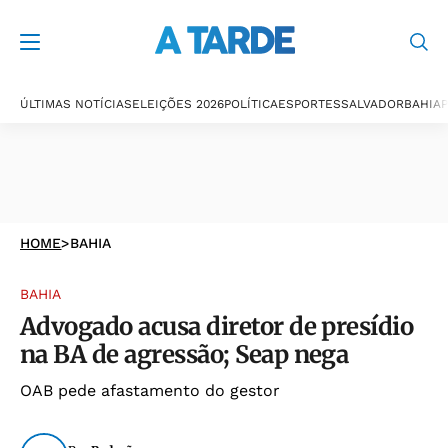
ÚLTIMAS NOTÍCIAS
ELEIÇÕES 2026
POLÍTICA
ESPORTES
SALVADOR
BAHIA
P
HOME
>
BAHIA
BAHIA
Advogado acusa diretor de presídio
na BA de agressão; Seap nega
OAB pede afastamento do gestor