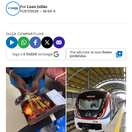
Por
Luan Julião
11/07/2025 - 16:00 h
OUÇA
COMPARTILHE
Nos adicione às suas
fontes
Siga o
A TARDE
no Google
preferidas