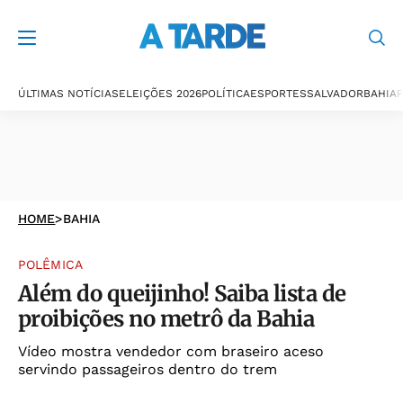
ÚLTIMAS NOTÍCIAS
ELEIÇÕES 2026
POLÍTICA
ESPORTES
SALVADOR
BAHIA
P
HOME
>
BAHIA
POLÊMICA
Além do queijinho! Saiba lista de
proibições no metrô da Bahia
Vídeo mostra vendedor com braseiro aceso
servindo passageiros dentro do trem