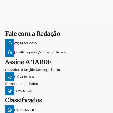
Fale com a Redação
(71) 99601-0020
jornalismoportal@grupoatarde.com.br
Assine
A TARDE
Salvador e Região Metropolitana
(71) 2886-1613
Demais localidades
71 2886-1613
Classificados
(71) 99965-8961