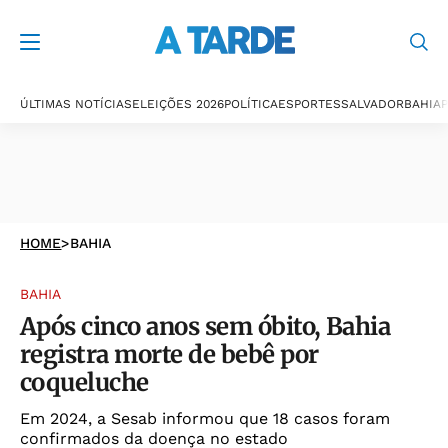
ÚLTIMAS NOTÍCIAS
ELEIÇÕES 2026
POLÍTICA
ESPORTES
SALVADOR
BAHIA
P
HOME
>
BAHIA
BAHIA
Após cinco anos sem óbito, Bahia
registra morte de bebê por
coqueluche
Em 2024, a Sesab informou que 18 casos foram
confirmados da doença no estado