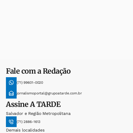
Fale com a Redação
(71) 99601-0020
jornalismoportal@grupoatarde.com.br
Assine
A TARDE
Salvador e Região Metropolitana
(71) 2886-1613
Demais localidades