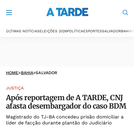
ÚLTIMAS NOTÍCIAS
ELEIÇÕES 2026
POLÍTICA
ESPORTES
SALVADOR
BAHIA
P
HOME
>
BAHIA
>
SALVADOR
JUSTIÇA
Após reportagem de A TARDE, CNJ
afasta desembargador do caso BDM
Magistrado do TJ-BA concedeu prisão domiciliar a
líder de facção durante plantão do Judiciário