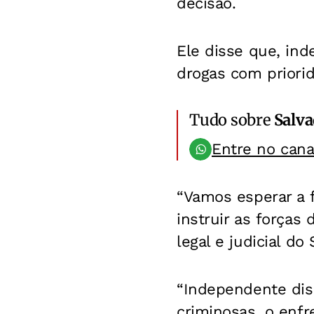
decisão.
Ele disse que, ind
drogas com priori
Tudo sobre
Salv
Entre no can
“Vamos esperar a 
instruir as forças
legal e judicial do
“Independente dis
criminosas, o enf