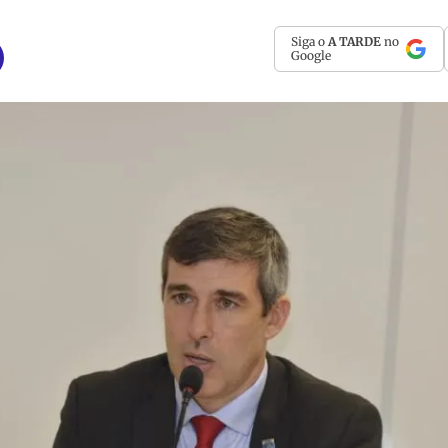
Siga o
A TARDE
no
Google