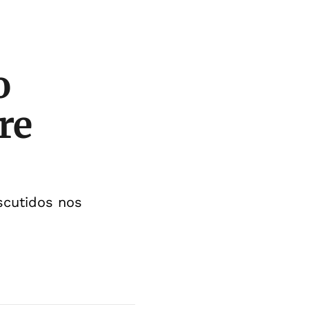
o
re
scutidos nos