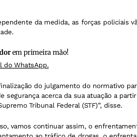
ependente da medida, as forças policiais vã
dade.
ador
em primeira mão!
al do WhatsApp.
finalização do julgamento do normativo p
 de segurança acerca da sua atuação a parti
 Supremo Tribunal Federal (STF)”, disse.
so, vamos continuar assim, o enfrentamen
rentamento ao tráfico de drogas, o enfrent