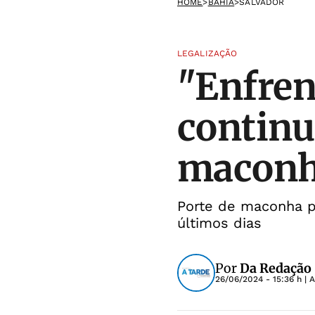
HOME
>
BAHIA
>
SALVADOR
LEGALIZAÇÃO
"Enfren
continu
macon
Porte de maconha p
últimos dias
Por
Da Redação 
26/06/2024 - 15:36 h
| 