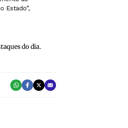
o Estado”,
staques do dia.