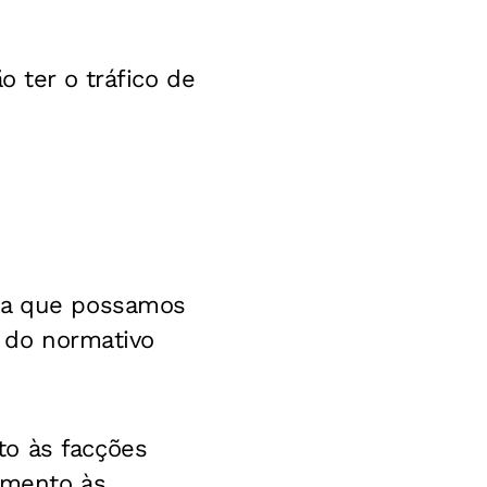
o ter o tráfico de
ara que possamos
r do normativo
to às facções
amento às