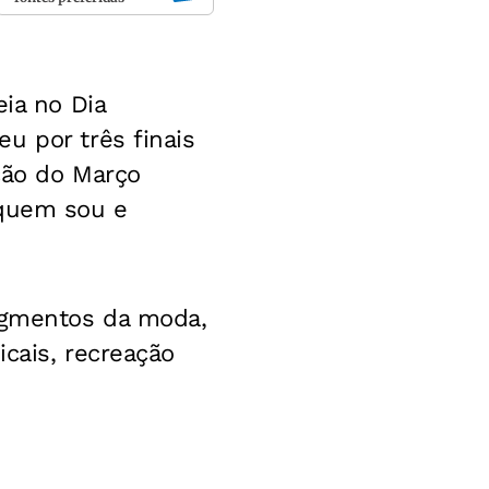
eia no Dia
u por três finais
ição do Março
 quem sou e
segmentos da moda,
cais, recreação