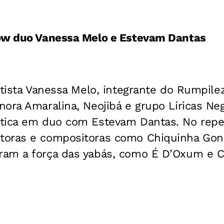
ow duo Vanessa Melo e Estevam Dantas
etista Vanessa Melo, integrante do Rumpil
ora Amaralina, Neojibá e grupo Líricas Ne
tica em duo com Estevam Dantas. No reper
toras e compositoras como Chiquinha Gon
am a força das yabás, como É D’Oxum e C