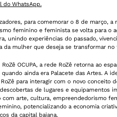
al do WhatsApp.
zadores, para comemorar o 8 de março, a
mo feminino e feminista se volta para o a
a, unindo experiências do passado, vivenc
 da mulher que deseja se transformar no 
o RoZê OCUPA, a rede RoZê retorna ao esp
 quando ainda era Palacete das Artes. A id
oZê para interagir com o novo conceito 
edescobertas de lugares e equipamentos i
o com arte, cultura, empreendedorismo fem
inino, potencializando a economia criati
cos da capital baiana.