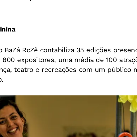
inina
o BaZá RoZê contabiliza 35 edições presenc
 800 expositores, uma média de 100 atraç
nça, teatro e recreações com um público 
.