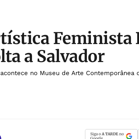
rtística Feminista
lta a Salvador
 acontece no Museu de Arte Contemporânea 
Siga o
A TARDE
no
Google