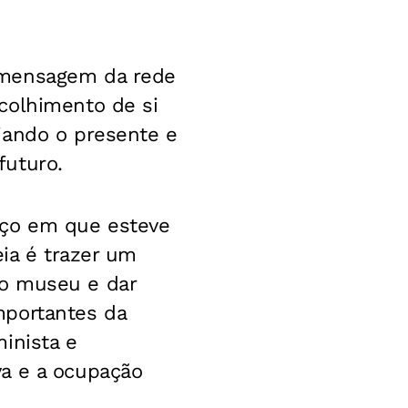
 mensagem da rede
colhimento de si
iando o presente e
futuro.
aço em que esteve
eia é trazer um
do museu e dar
mportantes da
inista e
va e a ocupação