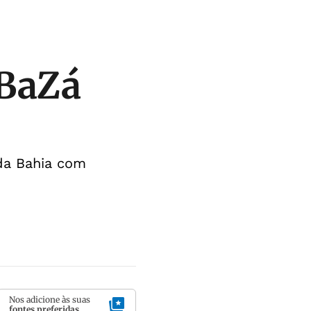
 BaZá
da Bahia com
Nos adicione às suas
fontes preferidas