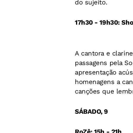
do sujeito.
17h30 - 19h30: Sh
A cantora e clarin
passagens pela Son
apresentação acús
homenagens a can
canções que lembr
SÁBADO, 9
RoZê: 15h - 21h