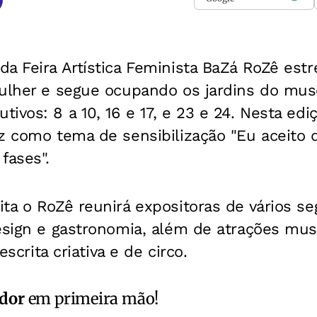
a Feira Artística Feminista BaZá RoZê estr
ulher e segue ocupando os jardins do muse
ivos: 8 a 10, 16 e 17, e 23 e 24. Nesta ed
az como tema de sensibilização "Eu aceito
fases".
ita o RoZê reunirá expositoras de vários 
esign e gastronomia, além de atrações musi
 escrita criativa e de circo.
ador
em primeira mão!