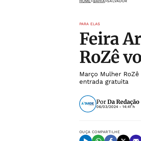
HOME
>
BAHIA
>
SALVADOR
PARA ELAS
Feira A
RoZê vo
Março Mulher RoZê
entrada gratuita
Por
Da Redação
06/03/2024 - 14:41 h
OUÇA
COMPARTILHE