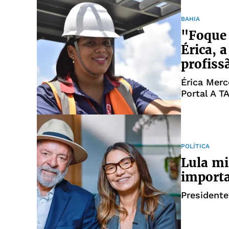
BAHIA
"Foque
Érica, 
profiss
Érica Merc
Portal A T
máquinas 
POLÍTICA
Lula mi
import
Presidente