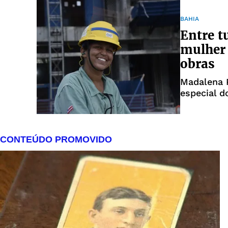
BAHIA
Entre t
mulher 
obras
Madalena P
especial d
mulher que