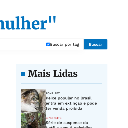
mulher"
Buscar por tag
Buscar
Mais Lidas
ZONA PET
Peixe popular no Brasil
entra em extinção e pode
ter venda proibida
CINEINSITE
Série de suspense da
Netflix com 8 episódios