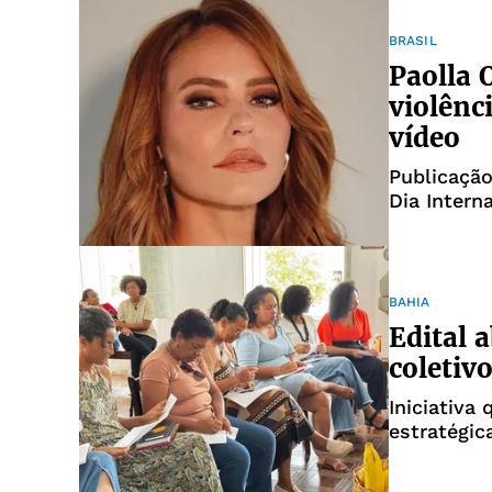
BRASIL
Paolla 
violênc
vídeo
Publicação
Dia Intern
BAHIA
Edital a
coletiv
Iniciativa
estratégic