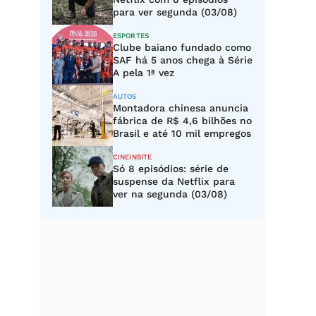
para ver segunda (03/08)
ESPORTES
Clube baiano fundado como
SAF há 5 anos chega à Série
A pela 1ª vez
AUTOS
Montadora chinesa anuncia
fábrica de R$ 4,6 bilhões no
Brasil e até 10 mil empregos
CINEINSITE
Só 8 episódios: série de
suspense da Netflix para
ver na segunda (03/08)