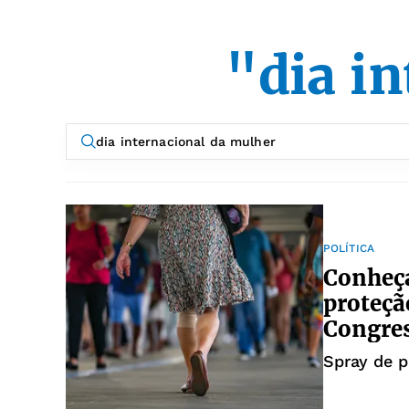
"dia i
POLÍTICA
Conheça
proteçã
Congre
Spray de p