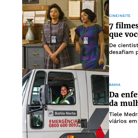
CINEINSITE
7 filme
que voc
De cientis
desafiam 
marcantes
BAHIA
Da enfe
da mulh
Tiele Medr
viários em