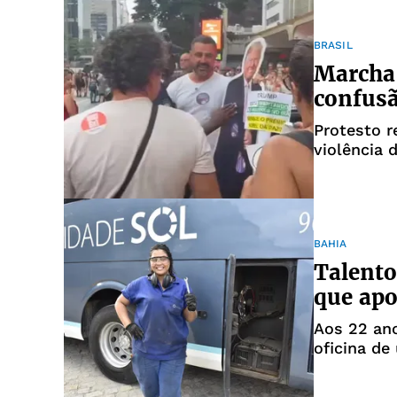
BRASIL
Marcha
confusã
Protesto r
violência
tensão dur
BAHIA
Talento
que apo
Aos 22 ano
oficina de