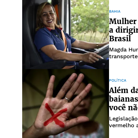
BAHIA
Mulher 
a dirigi
Brasil
Magda Hung
transporte
POLÍTICA
Além da
baianas
você nã
Legislação
vermelho 